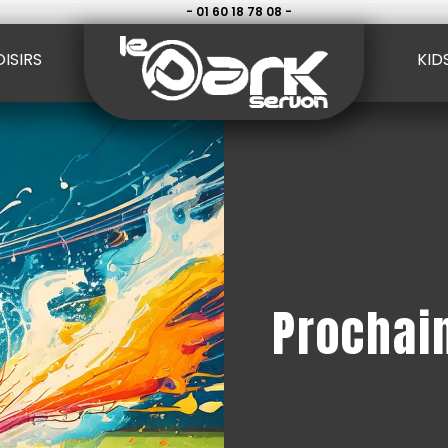
- 01 60 18 78 08 -
OISIRS
KID
Prochain