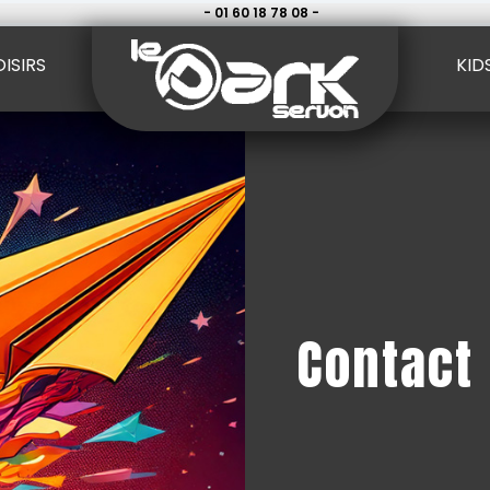
- 01 60 18 78 08 -
OISIRS
KID
Contact